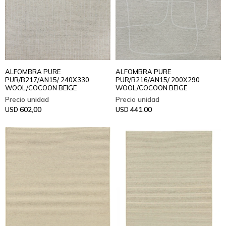
ALFOMBRA PURE
ALFOMBRA PURE
PUR/B217/AN15/ 240X330
PUR/B216/AN15/ 200X290
WOOL/COCOON BEIGE
WOOL/COCOON BEIGE
602,00
441,00
USD
USD