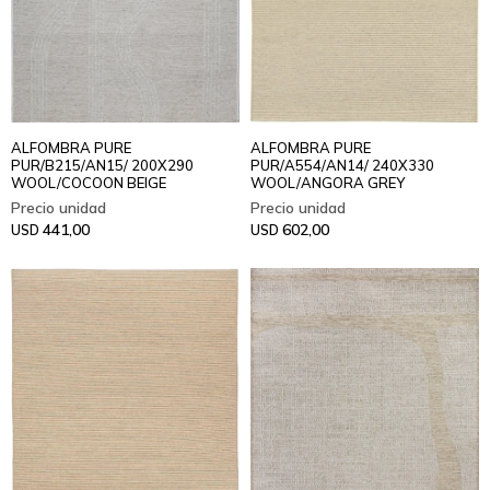
ALFOMBRA PURE
ALFOMBRA PURE
PUR/B215/AN15/ 200X290
PUR/A554/AN14/ 240X330
WOOL/COCOON BEIGE
WOOL/ANGORA GREY
441,00
602,00
USD
USD