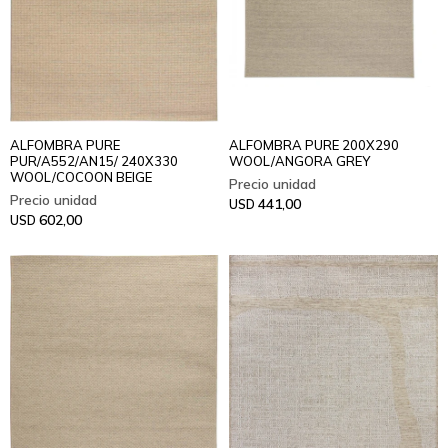
ALFOMBRA PURE
ALFOMBRA PURE 200X290
PUR/A552/AN15/ 240X330
WOOL/ANGORA GREY
WOOL/COCOON BEIGE
441,00
USD
602,00
USD