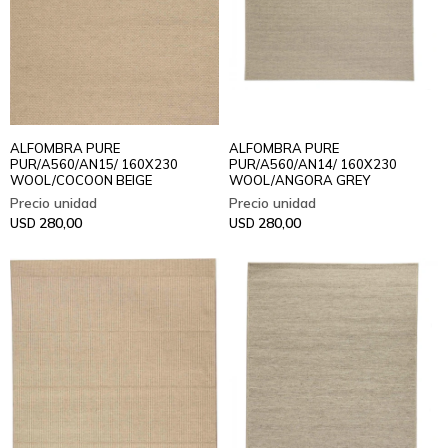
ALFOMBRA PURE
ALFOMBRA PURE
PUR/A560/AN15/ 160X230
PUR/A560/AN14/ 160X230
WOOL/COCOON BEIGE
WOOL/ANGORA GREY
280,00
280,00
USD
USD