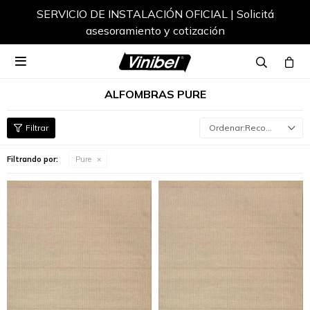
Envíos a todo el país

ALFOMBRAS PURE
Recomendados
Filtrando por:
Pure