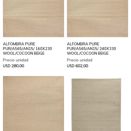
ALFOMBRA PURE
ALFOMBRA PURE
PUR/A565/AN15/ 160X230
PUR/A565/AN15/ 240X330
WOOL/COCOON BEIGE
WOOL/COCOON BEIGE
280,00
602,00
USD
USD