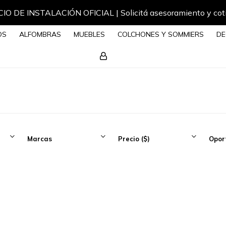
IO DE INSTALACIÓN OFICIAL | Solicitá asesoramiento y cot
OS
ALFOMBRAS
MUEBLES
COLCHONES Y SOMMIERS
DE
Marcas
Precio
($)
Opor