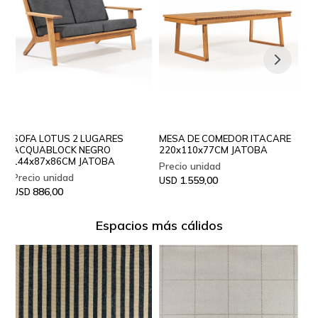
SOFA LOTUS 2 LUGARES
MESA DE COMEDOR ITACARE
SI
ACQUABLOCK NEGRO
220x110x77CM JATOBA
56
144x87x86CM JATOBA
1.559,00
USD
US
886,00
USD
Espacios más cálidos