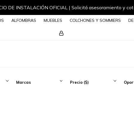
IO DE INSTALACIÓN OFICIAL | Solicitá asesoramiento y cot
OS
ALFOMBRAS
MUEBLES
COLCHONES Y SOMMIERS
DE
Marcas
Precio
($)
Opor