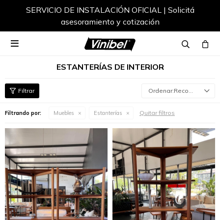
SERVICIO DE INSTALACIÓN OFICIAL | Solicitá
asesoramiento y cotización

ESTANTERÍAS DE INTERIOR
Recomendados
Quitar filtros
Filtrando por:
Muebles
Estanterías