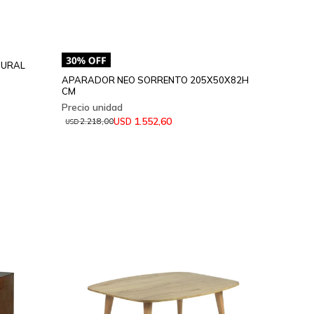
TURAL
APARADOR NEO SORRENTO 205X50X82H
CM
1.552,60
USD
2.218,00
USD