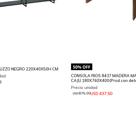
UZZO NEGRO 220X40X50H CM
CONSOLA RIOS 8437 MADERA M
CAJU 180X760X400(Prod.con deta
0
437,50
USD
875,00
USD