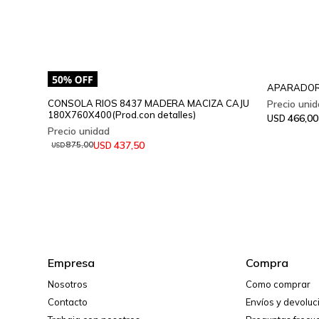
APARADOR
CONSOLA RIOS 8437 MADERA MACIZA CAJU
180X760X400(Prod.con detalles)
466,00
USD
437,50
USD
875,00
USD
Empresa
Compra
Nosotros
Como comprar
Contacto
Envíos y devolu