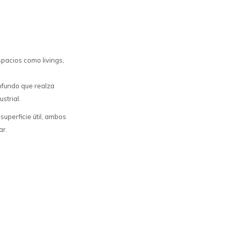
pacios como livings,
ofundo que realza
strial.
uperficie útil, ambos
ar.