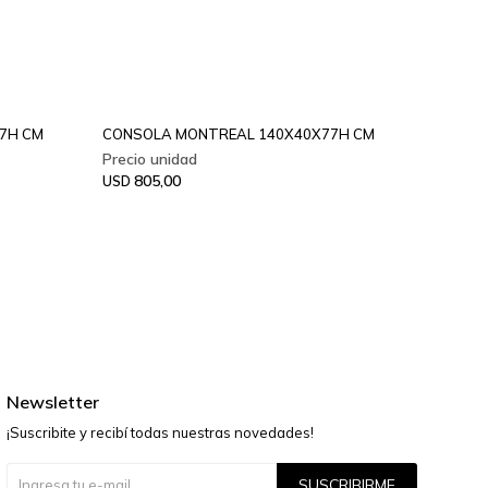
77H CM
CONSOLA MONTREAL 140X40X77H CM
CONSO
180X4
805,00
USD
91
USD
Newsletter
¡Suscribite y recibí todas nuestras novedades!
SUSCRIBIRME