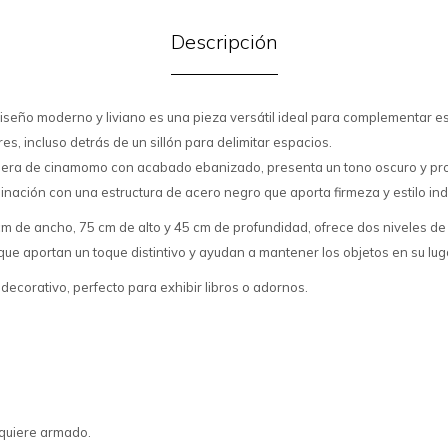
Descripción
seño moderno y liviano es una pieza versátil ideal para complementar es
s, incluso detrás de un sillón para delimitar espacios.
dera de cinamomo con acabado ebanizado, presenta un tono oscuro y pr
nación con una estructura de acero negro que aporta firmeza y estilo indu
 de ancho, 75 cm de alto y 45 cm de profundidad, ofrece dos niveles de s
ue aportan un toque distintivo y ayudan a mantener los objetos en su lug
decorativo, perfecto para exhibir libros o adornos.
equiere armado.