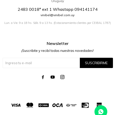
Uruguay
2483 0018* ext 1 Whastapp 094141174
vinibel@vinibel.com.uy
Lun. a Vie. 9 a 18 hs. Sáb. 9 a 13 hs. (Estacionamiento clientes por CEIBAL 1787)
Newsletter
¡Suscribite y recibí todas nuestras novedades!
SUSCRIBIRME



