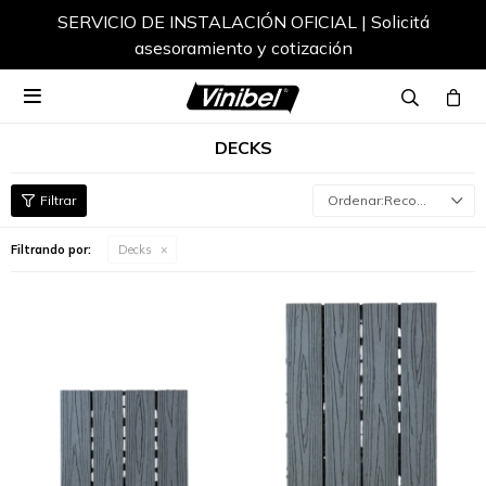
SERVICIO DE INSTALACIÓN OFICIAL | Solicitá
asesoramiento y cotización

DECKS
Recomendados
Filtrando por:
Decks