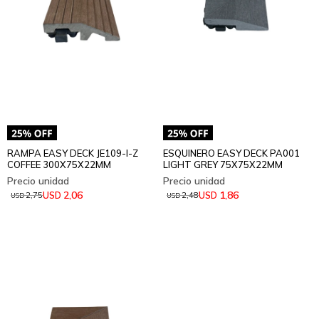
RAMPA EASY DECK JE109-I-Z
ESQUINERO EASY DECK PA001
COFFEE 300X75X22MM
LIGHT GREY 75X75X22MM
2,06
1,86
USD
USD
2,75
2,48
USD
USD