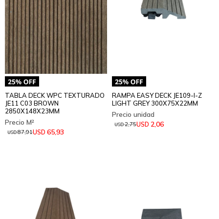
TABLA DECK WPC TEXTURADO
RAMPA EASY DECK JE109-I-Z
JE11 C03 BROWN
LIGHT GREY 300X75X22MM
2850X148X23MM
2,06
USD
2,75
USD
65,93
USD
87,91
USD