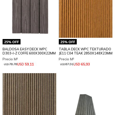
BALDOSA EASY DECK WPC
TABLA DECK WPC TEXTURADO
D303-I-Z COFFE 600X300X22MM
JE11 C04 TEAK 2850X148X23MM
59,11
65,93
USD
USD
78,78
87,91
USD
USD