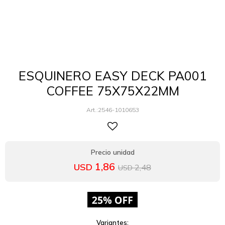
ESQUINERO EASY DECK PA001
COFFEE 75X75X22MM
2546-1010653
1,86
USD
2,48
USD
Variantes: