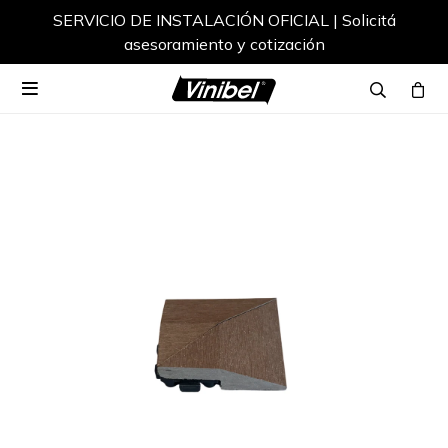
SERVICIO DE INSTALACIÓN OFICIAL | Solicitá
asesoramiento y cotización
