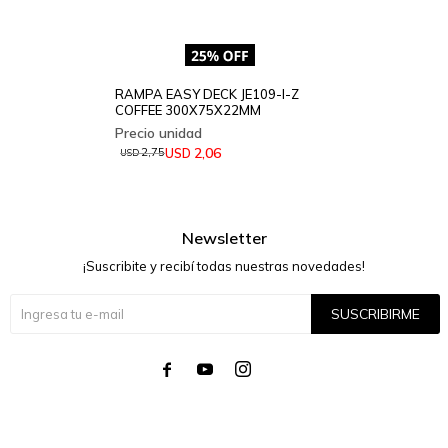
RAMPA EASY DECK JE109-I-Z
COFFEE 300X75X22MM
2,06
USD
2,75
USD
Newsletter
¡Suscribite y recibí todas nuestras novedades!
SUSCRIBIRME



