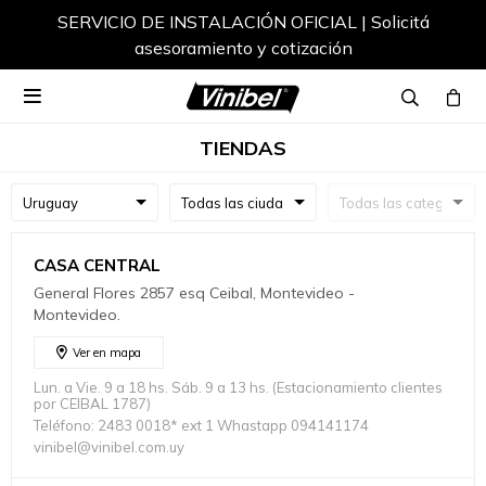
SERVICIO DE INSTALACIÓN OFICIAL | Solicitá
asesoramiento y cotización

TIENDAS
CASA CENTRAL
General Flores 2857 esq Ceibal, Montevideo -
Montevideo.
Ver en mapa
Lun. a Vie. 9 a 18 hs. Sáb. 9 a 13 hs. (Estacionamiento clientes
por CEIBAL 1787)
Teléfono: 2483 0018* ext 1 Whastapp 094141174
vinibel@vinibel.com.uy