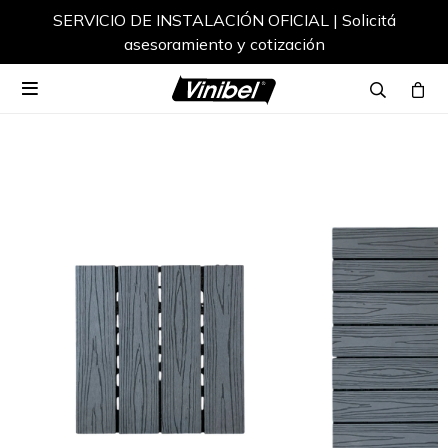
SERVICIO DE INSTALACIÓN OFICIAL | Solicitá
asesoramiento y cotización
