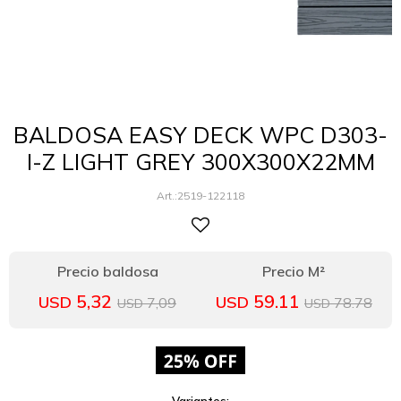
BALDOSA EASY DECK WPC D303-
I-Z LIGHT GREY 300X300X22MM
2519-122118
5,32
59.11
USD
USD
7,09
78.78
USD
USD
Variantes: