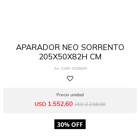
APARADOR NEO SORRENTO
205X50X82H CM
2289-1508669
1.552,60
USD
2.218,00
USD