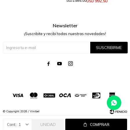
992,50
USD
1.985,00
USD
Newsletter
¡Suscribite y recibí todas nuestras novedades!
SUSCRIBIRME




© Copyright 2026 / Vinibel
UNIDAD
1
COMPRAR