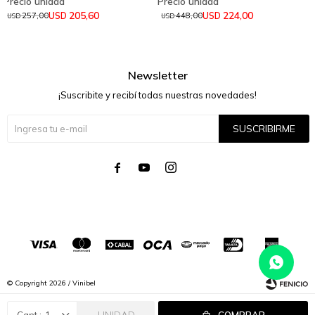
205,60
224,00
USD
USD
257,00
448,00
USD
USD
Newsletter
¡Suscribite y recibí todas nuestras novedades!
SUSCRIBIRME




© Copyright 2026 / Vinibel