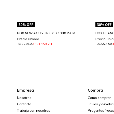
BOX NEW AGUSTIN 079X198X25CM
BOX BLANC
158,20
USD
U
226,00
227,00
USD
USD
Empresa
Compra
Nosotros
Como comprar
Contacto
Envíos y devolu
Trabaja con nosotros
Preguntas frecu