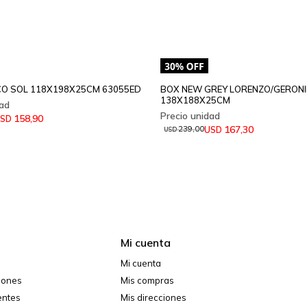
O SOL 118X198X25CM 63055ED
BOX NEW GREY LORENZO/GERON
138X188X25CM
158,90
SD
167,30
USD
239,00
USD
Mi cuenta
Mi cuenta
ciones
Mis compras
entes
Mis direcciones