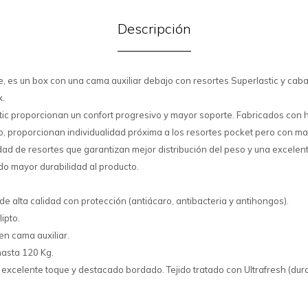
Descripción
te, es un box con una cama auxiliar debajo con resortes Superlastic y caba
x.
tic proporcionan un confort progresivo y mayor soporte. Fabricados con h
o, proporcionan individualidad próxima a los resortes pocket pero con ma
ad de resortes que garantizan mejor distribución del peso y una excelen
o mayor durabilidad al producto.
 alta calidad con protección (antiácaro, antibacteria y antihongos).
ipto.
en cama auxiliar.
hasta 120 Kg.
d, excelente toque y destacado bordado. Tejido tratado con Ultrafresh (dura