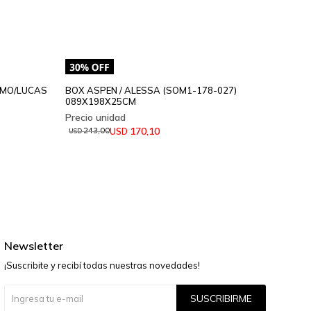
IMO/LUCAS
BOX ASPEN / ALESSA (SOM1-178-027)
BOX GR
089X198X25CM
138X1
170,10
USD
243,00
246
USD
USD
Newsletter
¡Suscribite y recibí todas nuestras novedades!
SUSCRIBIRME