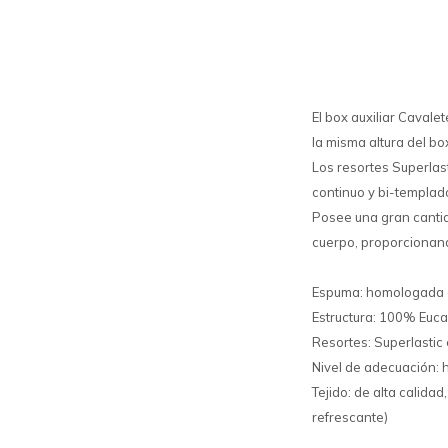
El box auxiliar Cavale
la misma altura del bo
Los resortes Superlas
continuo y bi-templad
Posee una gran cantid
cuerpo, proporcionand
Espuma: homologada de
Estructura: 100% Eucal
Resortes: Superlastic 
Nivel de adecuación: 
Tejido: de alta calida
refrescante)