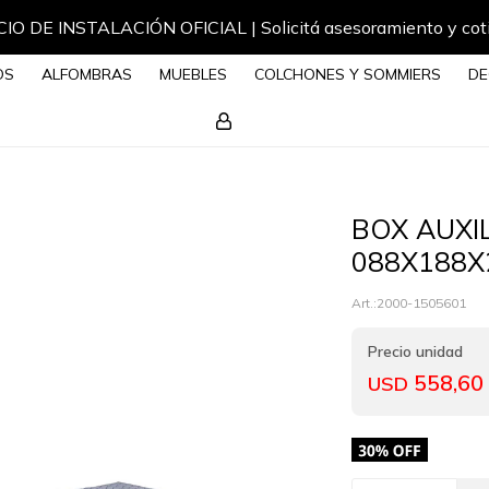
IO DE INSTALACIÓN OFICIAL | Solicitá asesoramiento y cot
OS
ALFOMBRAS
MUEBLES
COLCHONES Y SOMMIERS
DE
BOX AUXI
088X188
2000-1505601
558,60
USD