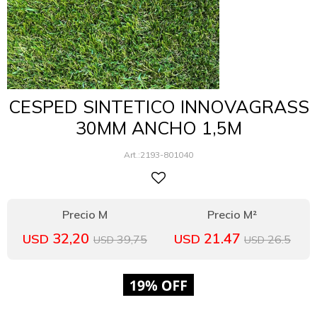
CESPED SINTETICO INNOVAGRASS
30MM ANCHO 1,5M
2193-801040
32,20
21.47
USD
USD
39,75
26.5
USD
USD