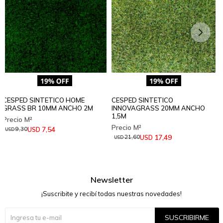
CESPED SINTETICO HOME
CESPED SINTETICO
GRASS BR 10MM ANCHO 2M
INNOVAGRASS 20MM ANCHO
1,5M
7,54
USD
9,30
USD
17,49
USD
21,60
USD
Newsletter
¡Suscribite y recibí todas nuestras novedades!
SUSCRIBIRME