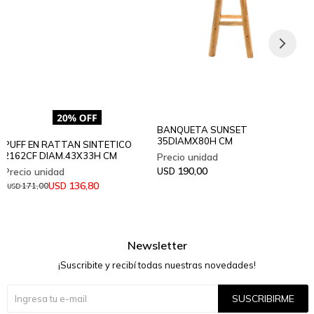
BANQUETA SUNSET
35DIAMX80H CM
PUFF EN RATTAN SINTETICO
2162CF DIAM.43X33H CM
190,00
USD
136,80
USD
171,00
USD
Newsletter
¡Suscribite y recibí todas nuestras novedades!
SUSCRIBIRME