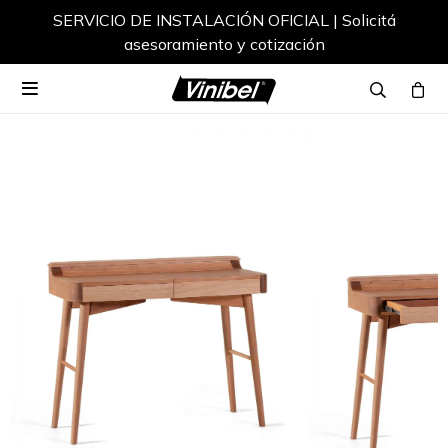
SERVICIO DE INSTALACIÓN OFICIAL | Solicitá
asesoramiento y cotización
