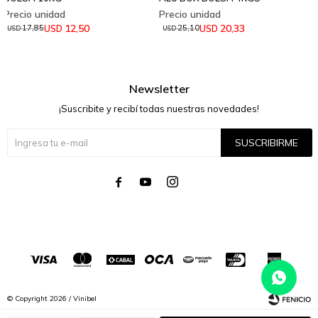
12,50
20,33
USD
USD
17,85
25,10
USD
USD
Newsletter
¡Suscribite y recibí todas nuestras novedades!
SUSCRIBIRME




© Copyright 2026 / Vinibel