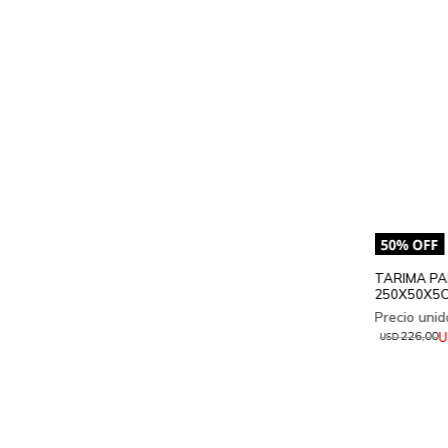
TARIMA PA
250X50X5
U
226,00
USD