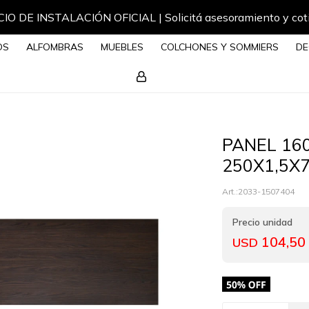
IO DE INSTALACIÓN OFICIAL | Solicitá asesoramiento y cot
OS
ALFOMBRAS
MUEBLES
COLCHONES Y SOMMIERS
DE
PANEL 16
250X1,5X
2033-1507404
104,50
USD