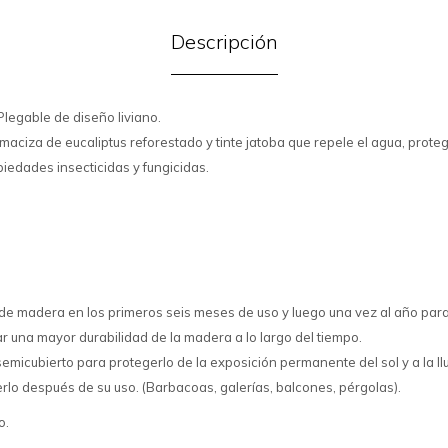
Descripción
legable de diseño liviano.
aciza de eucaliptus reforestado y tinte jatoba que repele el agua, prote
iedades insecticidas y fungicidas.
r de madera en los primeros seis meses de uso y luego una vez al año para
r una mayor durabilidad de la madera a lo largo del tiempo.
semicubierto para protegerlo de la exposición permanente del sol y a la llu
lo después de su uso. (Barbacoas, galerías, balcones, pérgolas).
o.