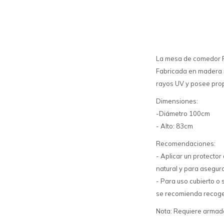
La mesa de comedor P
Fabricada en madera m
rayos UV y posee prop
Dimensiones:
-Diámetro 100cm
- Alto: 83cm
Recomendaciones:
- Aplicar un protecto
natural y para asegura
- Para uso cubierto o 
se recomienda recoger
Nota: Requiere armad