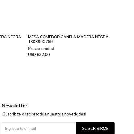
ERA NEGRA
MESA COMEDOR CANELA MADERA NEGRA
MESA 
180X90X76H
JATOB
832,00
84
USD
USD
Newsletter
¡Suscribite y recibí todas nuestras novedades!
SUSCRIBIRME