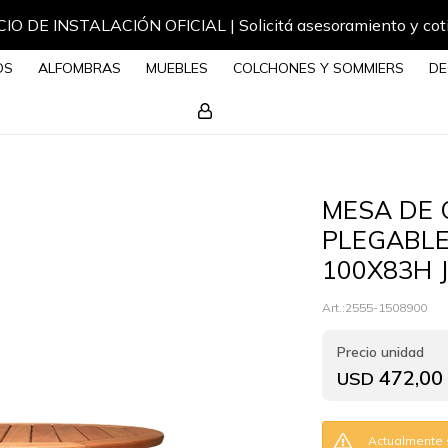
IO DE INSTALACIÓN OFICIAL | Solicitá asesoramiento y cot
OS
ALFOMBRAS
MUEBLES
COLCHONES Y SOMMIERS
DE
MESA DE
PLEGABL
100X83H 
2555-1508900
472,00
USD
Actualmente s