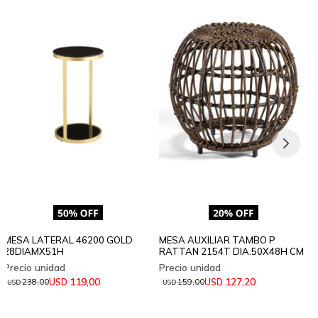
MESA LATERAL 46200 GOLD
MESA AUXILIAR TAMBO P
28DIAMX51H
RATTAN 2154T DIA.50X48H CM
119,00
127,20
USD
USD
238,00
159,00
USD
USD