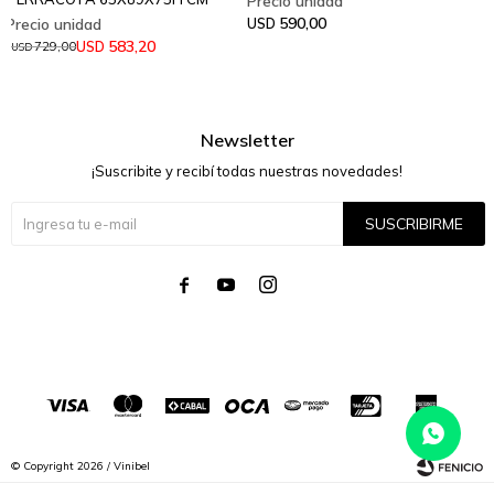
590,00
USD
583,20
USD
729,00
USD
Newsletter
¡Suscribite y recibí todas nuestras novedades!
SUSCRIBIRME




© Copyright 2026 / Vinibel