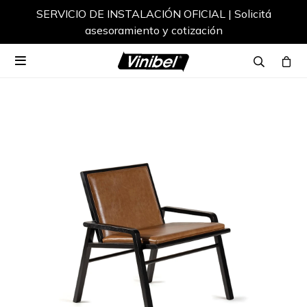
SERVICIO DE INSTALACIÓN OFICIAL | Solicitá
asesoramiento y cotización
