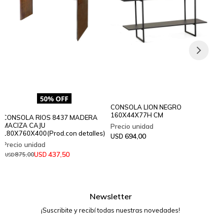
CONSOLA LION NEGRO
160X44X77H CM
CONSOLA RIOS 8437 MADERA
MACIZA CAJU
180X760X400(Prod.con detalles)
694,00
USD
437,50
USD
875,00
USD
Newsletter
¡Suscribite y recibí todas nuestras novedades!