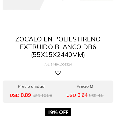
ZOCALO EN POLIESTIRENO
EXTRUIDO BLANCO DB6
(55X15X2440MM)
2449-1001324
8,89
3.64
USD
USD
10,98
4.5
USD
USD