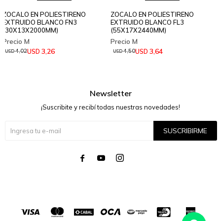
ZOCALO EN POLIESTIRENO
ZOCALO EN POLIESTIRENO
EXTRUIDO BLANCO FN3
EXTRUIDO BLANCO FL3
(30X13X2000MM)
(55X17X2440MM)
3,26
3,64
USD
USD
4,02
4,50
USD
USD
Newsletter
¡Suscribite y recibí todas nuestras novedades!
SUSCRIBIRME



