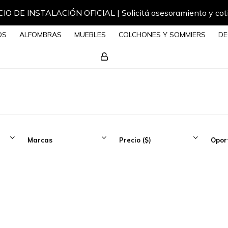
IO DE INSTALACIÓN OFICIAL | Solicitá asesoramiento y cot
OS
ALFOMBRAS
MUEBLES
COLCHONES Y SOMMIERS
DE
Marcas
Precio
($)
Opor