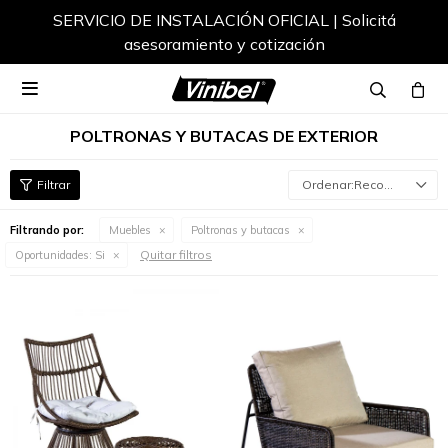
SERVICIO DE INSTALACIÓN OFICIAL | Solicitá
asesoramiento y cotización

POLTRONAS Y BUTACAS DE EXTERIOR
Recomendados
Filtrando por:
Muebles
Poltronas y butacas
Quitar filtros
Oportunidades:
Si