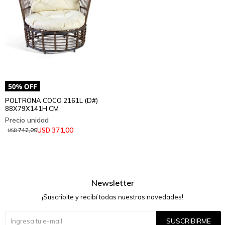
POLTRONA COCO 2161L (D#)
88X79X141H CM
371,00
USD
742,00
USD
Newsletter
¡Suscribite y recibí todas nuestras novedades!
SUSCRIBIRME