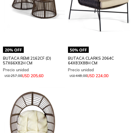
BUTACA REMI 2162CF (D)
BUTACA CLARKS 2064C
57X66X82H CM
64X83X88H CM
205,60
224,00
USD
USD
257,00
448,00
USD
USD