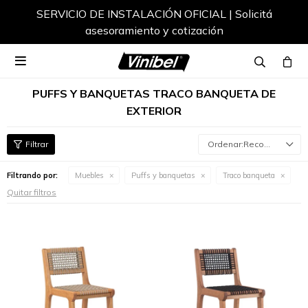
SERVICIO DE INSTALACIÓN OFICIAL | Solicitá
asesoramiento y cotización

PUFFS Y BANQUETAS TRACO BANQUETA DE
EXTERIOR
Recomendados
Filtrando por:
Muebles
Puffs y banquetas
Traco banqueta
Quitar filtros