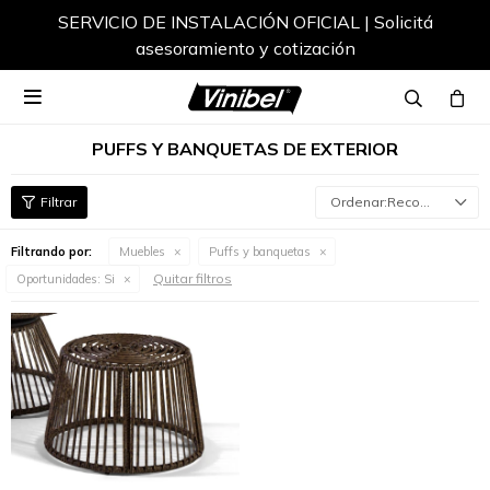
SERVICIO DE INSTALACIÓN OFICIAL | Solicitá
asesoramiento y cotización

PUFFS Y BANQUETAS DE EXTERIOR
Recomendados
Filtrando por:
Muebles
Puffs y banquetas
Quitar filtros
Oportunidades:
Si