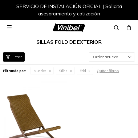
SERVICIO DE INSTALACIÓN OFICIAL | Solicitá
asesoramiento y cotización

SILLAS FOLD DE EXTERIOR
Recomendados
Quitar filtros
Filtrando por:
Muebles
Sillas
Fold