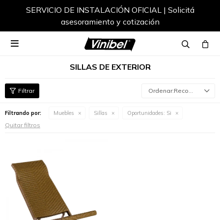
SERVICIO DE INSTALACIÓN OFICIAL | Solicitá
asesoramiento y cotización

SILLAS DE EXTERIOR
Recomendados
Filtrando por:
Muebles
Sillas
Oportunidades:
Si
Quitar filtros