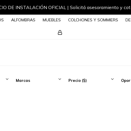
IO DE INSTALACIÓN OFICIAL | Solicitá asesoramiento y cot
OS
ALFOMBRAS
MUEBLES
COLCHONES Y SOMMIERS
DE
Marcas
Precio
($)
Opor