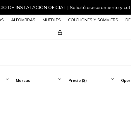
IO DE INSTALACIÓN OFICIAL | Solicitá asesoramiento y cot
OS
ALFOMBRAS
MUEBLES
COLCHONES Y SOMMIERS
DE
Marcas
Precio
($)
Opor