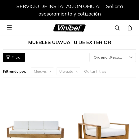
SERVICIO DE INSTALACIÓN OFICIAL | Solicitá
asesoramiento y cotización

MUEBLES ULWUATU DE EXTERIOR
Recomendados
Quitar filtros
Filtrando por:
Muebles
Ulwuatu