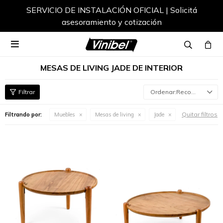
SERVICIO DE INSTALACIÓN OFICIAL | Solicitá
asesoramiento y cotización

MESAS DE LIVING JADE DE INTERIOR
Recomendados
Quitar filtros
Filtrando por:
Muebles
Mesas de living
Jade