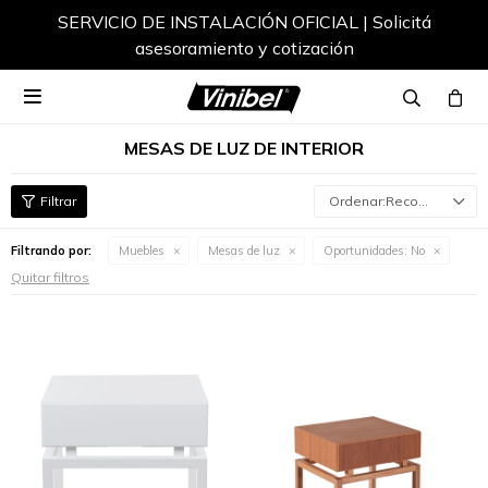
SERVICIO DE INSTALACIÓN OFICIAL | Solicitá
asesoramiento y cotización

MESAS DE LUZ DE INTERIOR
Recomendados
Filtrando por:
Muebles
Mesas de luz
Oportunidades:
No
Quitar filtros