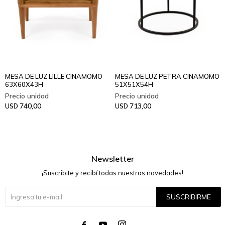
MESA DE LUZ LILLE CINAMOMO
MESA DE LUZ PETRA CINAMOMO
63X60X43H
51X51X54H
740,00
713,00
USD
USD
Newsletter
¡Suscribite y recibí todas nuestras novedades!
SUSCRIBIRME



