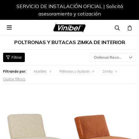
SERVICIO DE INSTALACIÓN OFICIAL | Solicitá
asesoramiento y cotización

POLTRONAS Y BUTACAS ZIMKA DE INTERIOR
Recomendados
Filtrando por:
Muebles
Poltronas y butacas
Zimka
Quitar filtros