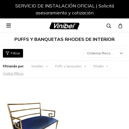
SERVICIO DE INSTALACIÓN OFICIAL | Solicitá
asesoramiento y cotización

PUFFS Y BANQUETAS RHODES DE INTERIOR
Recomendados
Filtrando por:
Muebles
Puffs y banquetas
Rhodes
Quitar filtros