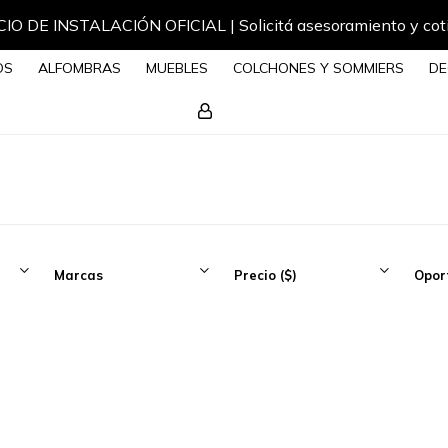
IO DE INSTALACIÓN OFICIAL | Solicitá asesoramiento y cot
OS
ALFOMBRAS
MUEBLES
COLCHONES Y SOMMIERS
DE
Marcas
Precio
($)
Opor