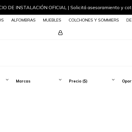
IO DE INSTALACIÓN OFICIAL | Solicitá asesoramiento y cot
OS
ALFOMBRAS
MUEBLES
COLCHONES Y SOMMIERS
DE
Marcas
Precio
($)
Opor