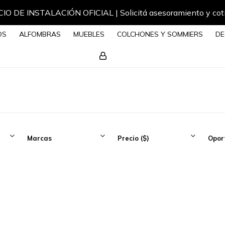
IO DE INSTALACIÓN OFICIAL | Solicitá asesoramiento y cot
OS
ALFOMBRAS
MUEBLES
COLCHONES Y SOMMIERS
DE
Marcas
Precio
($)
Opor