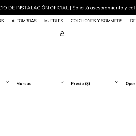
IO DE INSTALACIÓN OFICIAL | Solicitá asesoramiento y cot
OS
ALFOMBRAS
MUEBLES
COLCHONES Y SOMMIERS
DE
Marcas
Precio
($)
Opor