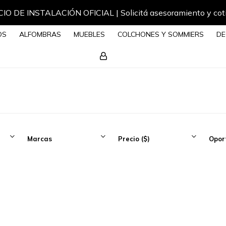
IO DE INSTALACIÓN OFICIAL | Solicitá asesoramiento y cot
OS
ALFOMBRAS
MUEBLES
COLCHONES Y SOMMIERS
DE
Marcas
Precio
($)
Opor