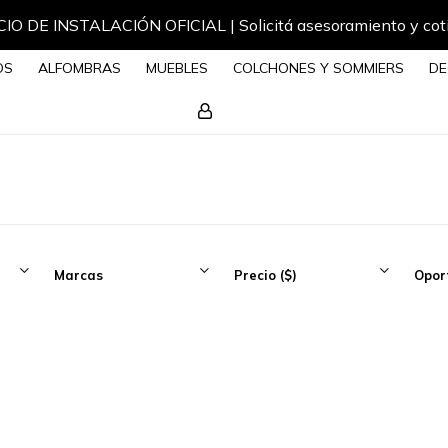
IO DE INSTALACIÓN OFICIAL | Solicitá asesoramiento y cot
OS
ALFOMBRAS
MUEBLES
COLCHONES Y SOMMIERS
DE
Marcas
Precio
($)
Opor