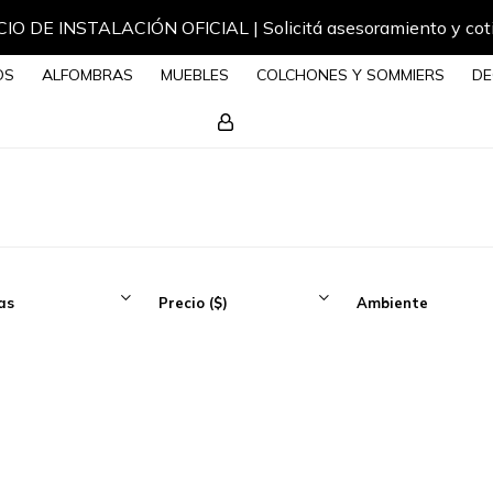
IO DE INSTALACIÓN OFICIAL | Solicitá asesoramiento y cot
OS
ALFOMBRAS
MUEBLES
COLCHONES Y SOMMIERS
DE
as
Precio
($)
Ambiente