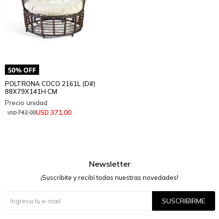
POLTRONA COCO 2161L (D#)
88X79X141H CM
371,00
USD
742,00
USD
Newsletter
¡Suscribite y recibí todas nuestras novedades!
SUSCRIBIRME