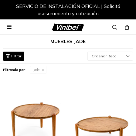
SERVICIO DE INSTALACIÓN OFICIAL | Solicitá
asesoramiento y cotización

MUEBLES JADE
Recomendados
Filtrando por:
Jade