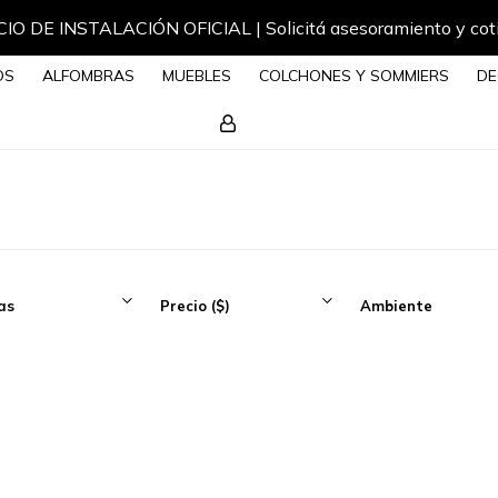
IO DE INSTALACIÓN OFICIAL | Solicitá asesoramiento y cot
OS
ALFOMBRAS
MUEBLES
COLCHONES Y SOMMIERS
DE
as
Precio
($)
Ambiente