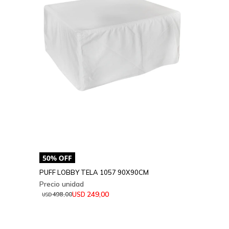
PUFF LOBBY TELA 1057 90X90CM
249,00
USD
498,00
USD