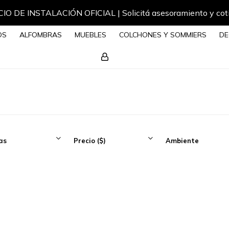
IO DE INSTALACIÓN OFICIAL | Solicitá asesoramiento y cot
OS
ALFOMBRAS
MUEBLES
COLCHONES Y SOMMIERS
DE
as
Precio
($)
Ambiente