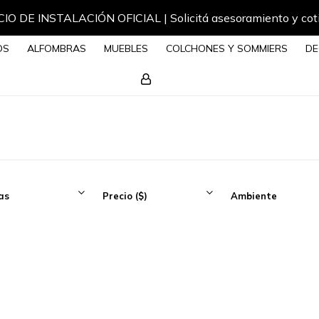
IO DE INSTALACIÓN OFICIAL | Solicitá asesoramiento y cot
OS
ALFOMBRAS
MUEBLES
COLCHONES Y SOMMIERS
DE
as
Precio
($)
Ambiente